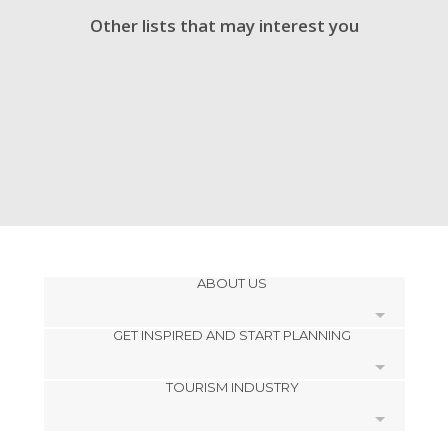
Other lists that may interest you
ABOUT US
GET INSPIRED AND START PLANNING
Cookies
TOURISM INDUSTRY
Privacy Policy
footer@item_discovertips_anchor
Terms and Conditions
minube Android app