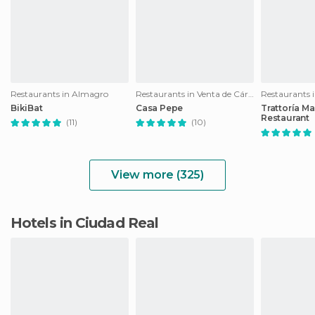
Restaurants in Almagro
Restaurants in Venta de Cárdenas
Restaurants 
BikiBat
Casa Pepe
Trattoría Ma
Restaurant
(11)
(10)
View more (325)
Hotels in Ciudad Real