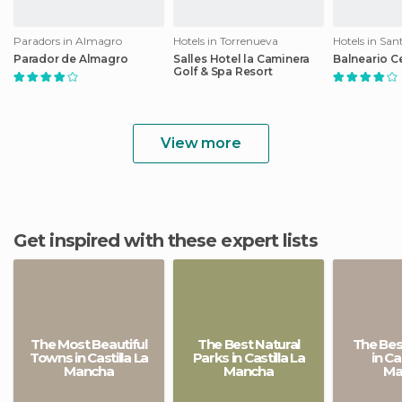
Paradors in Almagro
Hotels in Torrenueva
Parador de Almagro
Salles Hotel la Caminera
Balneario C
Golf & Spa Resort
View more
Get inspired with these expert lists
The Most Beautiful
The Best Natural
The Bes
Towns in Castilla La
Parks in Castilla La
in Ca
Mancha
Mancha
Ma